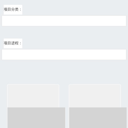
项目分类：
全部
校级项目
项目进程：
全部
筹款中
项目排序：
发布时间（
顺序
/
倒序
默认
）