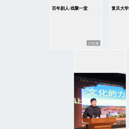
百年剧人·戏聚一堂
已结束