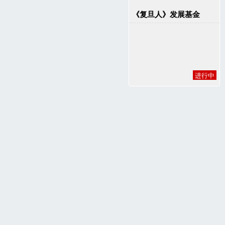
《复旦人》发展基金
进行中