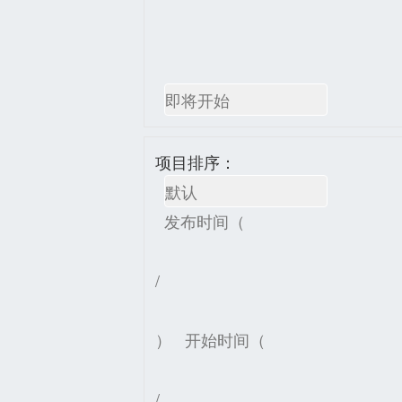
即将开始
项目排序：
默认
发布时间（
/
）
开始时间（
/