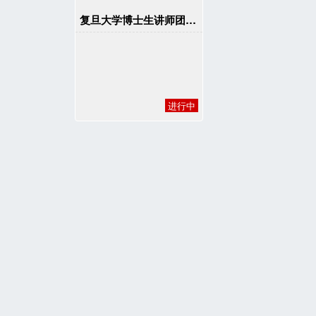
复旦大学博士生讲师团基层理论宣讲课程及队伍建设
进行中