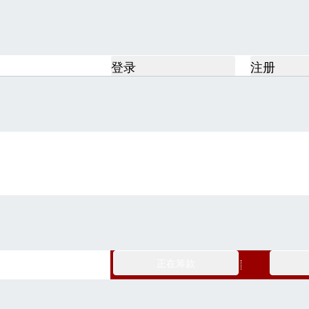
登录
注册
正在筹款