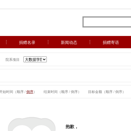
捐赠名录
新闻动态
捐赠寄语
院系项目
开始时间（
顺序
/
倒序
）
结束时间（
顺序
/
倒序
）
目标金额（
顺序
/
倒序
）
抱歉，