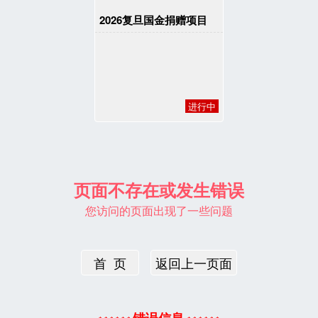
2026复旦国金捐赠项目
进行中
页面不存在或发生错误
您访问的页面出现了一些问题
首 页
返回上一页面