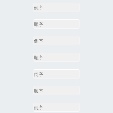
倒序
顺序
倒序
顺序
倒序
顺序
倒序